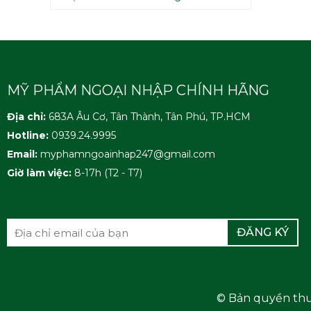
MỸ PHẨM NGOẠI NHẬP CHÍNH HÃNG
Địa chỉ:
683A Âu Cơ, Tân Thành, Tân Phú, TP.HCM
Hotline:
0939.24.9995
Email:
myphamngoainhap247@gmail.com
Giờ làm việc:
8-17h (T2 - T7)
ĐĂNG KÝ
© Bản quyền th