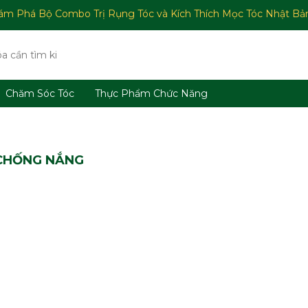
ám Phá Bộ Combo Trị Rụng Tóc và Kích Thích Mọc Tóc Nhật Bả
Chăm Sóc Tóc
Thực Phẩm Chức Năng
ĐĂNG KÝ TƯ VẤN MIỄN PHÍ
CHỐNG NẮNG