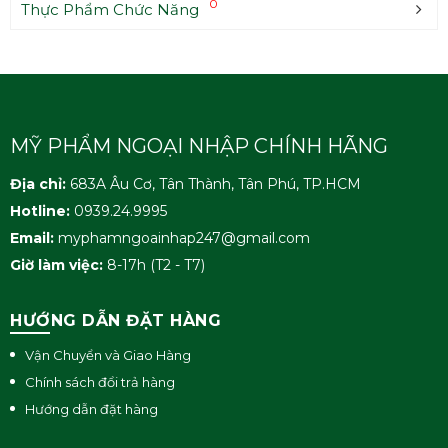
0
Thực Phẩm Chức Năng
HOÀN THÀNH
Đăng ký tư vấn trực tiếp 24/7:
0939249995
MỸ PHẨM NGOẠI NHẬP CHÍNH HÃNG
Địa chỉ:
683A Âu Cơ, Tân Thành, Tân Phú, TP.HCM
Hotline:
0939.24.9995
Email:
myphamngoainhap247@gmail.com
Giờ làm việc:
8-17h (T2 - T7)
HƯỚNG DẪN ĐẶT HÀNG
Vận Chuyển và Giao Hàng
Chính sách đổi trả hàng
Hướng dẫn đặt hàng