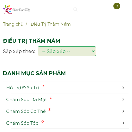
0
Trang chủ
Điều Trị Thâm Nám
ĐIỀU TRỊ THÂM NÁM
Sắp xếp theo:
ĐĂNG KÝ TƯ VẤN MIỄN PHÍ
DANH MỤC SẢN PHẨM
8
Hỗ Trợ Điều Trị
0
Chăm Sóc Da Mặt
3
Chăm Sóc Cơ Thể
0
Chăm Sóc Tóc