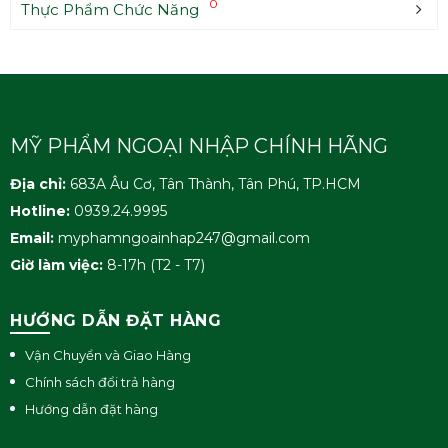
0
Thực Phẩm Chức Năng
HOÀN THÀNH
Đăng ký tư vấn trực tiếp 24/7:
0939249995
MỸ PHẨM NGOẠI NHẬP CHÍNH HÃNG
Địa chỉ:
683A Âu Cơ, Tân Thành, Tân Phú, TP.HCM
Hotline:
0939.24.9995
Email:
myphamngoainhap247@gmail.com
Giờ làm việc:
8-17h (T2 - T7)
HƯỚNG DẪN ĐẶT HÀNG
Vận Chuyển và Giao Hàng
Chính sách đổi trả hàng
Hướng dẫn đặt hàng