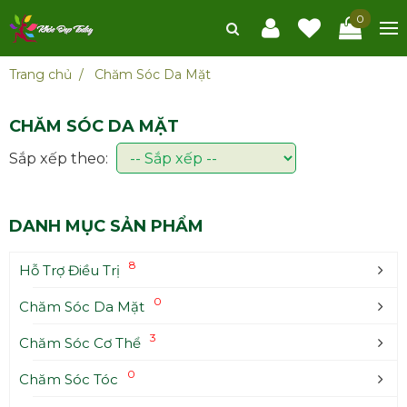
0
Trang chủ
Chăm Sóc Da Mặt
CHĂM SÓC DA MẶT
Sắp xếp theo:
ĐĂNG KÝ TƯ VẤN MIỄN PHÍ
DANH MỤC SẢN PHẨM
8
Hỗ Trợ Điều Trị
0
Chăm Sóc Da Mặt
3
Chăm Sóc Cơ Thể
0
Chăm Sóc Tóc